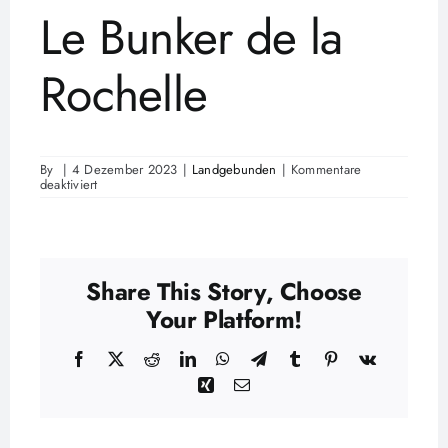
Le Bunker de la
Rochelle
By
|
4 Dezember 2023
|
Landgebunden
|
Kommentare
für
deaktiviert
Le
Bunker
de
la
Rochelle
Share This Story, Choose
Your Platform!
Facebook
X
Reddit
LinkedIn
WhatsApp
Telegram
Tumblr
Pinterest
Vk
Xing
Email