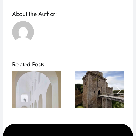
About the Author:
Related Posts
seum
Blaubarts
Märkte in
Schloss
Clisson