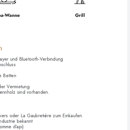
pa-Wanne
Grill
n
layer und Bluetooth-Verbindung
nschluss
he Betten
der Vermietung
ennholz sind vorhanden.
iers oder La Gaubretière zum Einkaufen.
industrie bekannt
Pomme d’api)