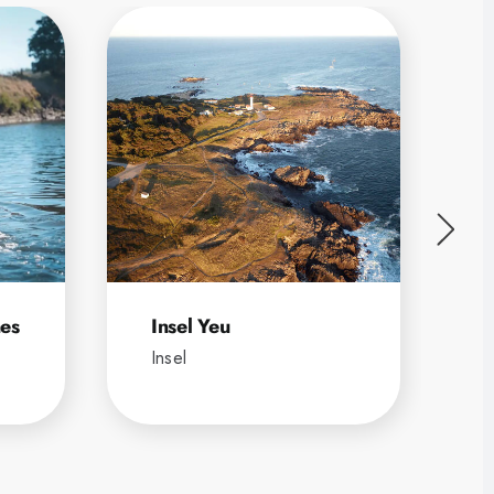
nes
Insel Yeu
Insel